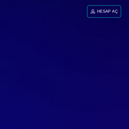
HESAP AÇ