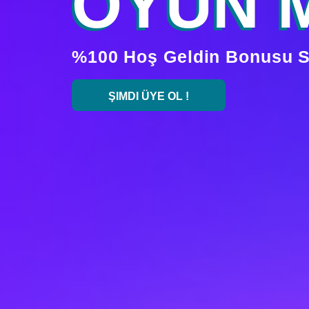
OYUN 
%100 Hoş Geldin Bonusu Se
ŞIMDI ÜYE OL !