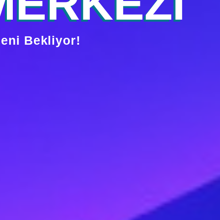
MERKEZI
ni Bekliyor!