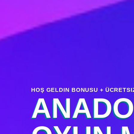
HOŞ GELDIN BONUSU + ÜCRETSI
ANADO