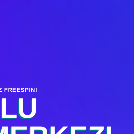
Z FREESPIN!
LU